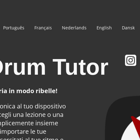
Português
Français
Nederlands
English
Dansk
Drum Tutor
ria in modo ribelle!
ronica al tuo dispositivo
cegli una lezione o una
mplicemente insieme
importare le tue
sercitati al tuo ritmo e