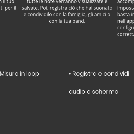
 il tuo
tutte le note verranno visualizzate e
accomp
i per il
salvate. Poi, registra ciò che hai suonato
impost
e condividilo con la famiglia, gli amici o
basta i
con la tua band.
nell'ap
config
corret
 Misure in loop
• Registra e condividi
audio o schermo