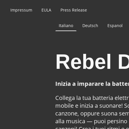
Impressum
EULA
Press Release
Italiano
Deutsch
Espanol
Rebel 
Inizia a imparare la batte
Collega la tua batteria elett
mobile e inizia a suonare! S
canzone, oppure suona se
alla musica — puoi persino 
canzoni! Crea i tuoi ritmi e e